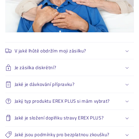
l
n
ý
o
b
s
V jaké lhůtě obdržím moji zásilku?
a
h
Je zásilka diskrétní?
Jaké je dávkování přípravku?
Jaký typ produktu EREX PLUS si mám vybrat?
Jaké je složení doplňku stravy EREX PLUS?
Jaké jsou podmínky pro bezplatnou zkoušku?