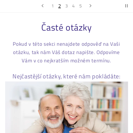
3
1
2
4
5
Časté otázky
Pokud v této sekci nenajdete odpověď na Vaši
otázku, tak nám Váš dotaz napište. Odpovíme
Vám v co nejkratším možném termínu.
Nejčastější otázky, které nám pokládáte:
S
b
a
l
i
t
e