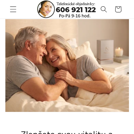
Přejít k
Košík
obsahu