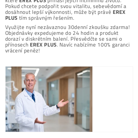
které
EREX PLUS
přináší jejich intimnímu životu.
Pokud chcete podpořit svou vitalitu, sebevědomí a
dosáhnout lepší výkonnosti, může být právě
EREX
PLUS
tím správným řešením.
Využijte nyní nezávaznou 30denní zkoušku zdarma!
Objednávky expedujeme do 24 hodin a produkt
dorazí v diskrétním balení. Přesvědčte se sami o
přínosech
EREX PLUS
. Navíc nabízíme 100% garanci
vrácení peněz!